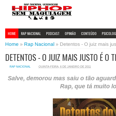
HOME
RAP NACIONAL
PODCAST
OPINIÃO
CONTEÚDO
PSICOLOGI
Home
»
Rap Nacional
»
Detentos - O juiz mais ju
DETENTOS - O JUIZ MAIS JUSTO É O 
RAP NACIONAL
QUINTA-FEIRA, 6 DE JANEIRO DE 2011
Salve, demorou mas saiu o tão aguar
Rap, que tá muito lo