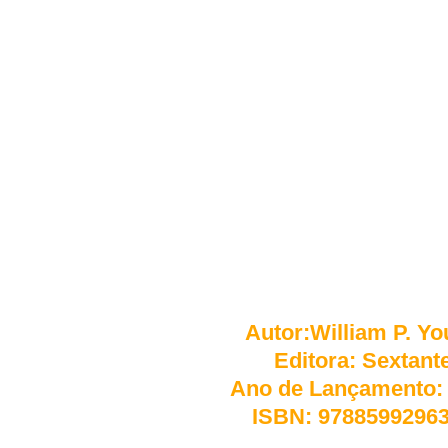
assassinada e abandonada numa cabana. 
Mack recebe uma nota suspeita, aparen
convidando-o para voltar í quela cabana pa
Ignorando alertas de que poderia ser uma ci
de inverno e volta a cenário de seu pior p
muda sua vida para sempre. Num mundo 
tornar-se irrelevante, "A Cabana" invoca a
poderoso e tão cheio de amor, por que não
dor e o sofrimento do mundo?" As respos
surpreenderão você e, provavelmente, o t
ele.
Autor:
William P. Y
Editora:
Sextant
Ano de Lançamento
ISBN:
9788599296