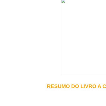
RESUMO DO LIVRO A 
A filha mais nova de Mackenzie Allen Phil
férias em famí­lia e há evidências de q