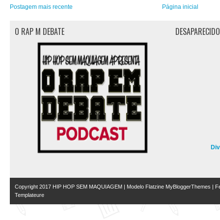
Postagem mais recente
Página inicial
O RAP M DEBATE
DESAPARECID
Di
Copyright 2017
HIP HOP SEM MAQUIAGEM
| Modelo Flatzine
MyBloggerThemes
| Fe
Templateure