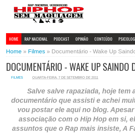
HOME
RAP NACIONAL
PODCAST
OPINIÃO
CONTEÚDO
PSICOLOGI
Home
»
Filmes
»
Documentário - Wake Up Saindo
DOCUMENTÁRIO - WAKE UP SAINDO 
FILMES
QUARTA-FEIRA, 7 DE SETEMBRO DE 2011
Salve salve rapaziada, hoje tem 
documentário que assisti e achei mui
vou postar ele aqui no blog. Apesa
associação com o Hip Hop em si, e
assuntos que o Rap mais insiste, A F