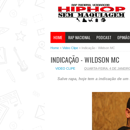
HOME
RAP NACIONAL
PODCAST
OPINIÃO
Home
»
Video Clipe
»
Indicação - Wildson MC
INDICAÇÃO - WILDSON MC
VIDEO CLIPE
QUARTA-FEIRA, 4 DE JANEIR
Salve rapa, hoje tem a indicação de um