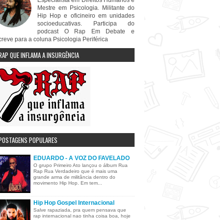
Especialista em Direitos Humanos e
Mestre em Psicologia. Militante do
Hip Hop e oficineiro em unidades
socioeducativas. Participa do
podcast O Rap Em Debate e
creve para a coluna Psicologia Periférica
RAP QUE INFLAMA A INSURGÊNCIA
POSTAGENS POPULARES
EDUARDO - A VOZ DO FAVELADO
O grupo Primeiro Ato lançou o álbum Rua
Rap Rua Verdadeiro que é mais uma
grande arma de militância dentro do
movimento Hip Hop. Em tem...
Hip Hop Gospel Internacional
Salve rapaziada, pra quem pensava que
rap internacional nao tinha coisa boa, hoje