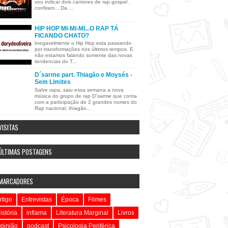
vou indicar dois cantores de rap gospel ,
confiram... Da ...
HIP HOP MI-MI-MI...O RAP TÁ
FICANDO CHATO?
Inegavelmente o Hip Hop esta passando
por transformações nos últimos tempos. E
não estamos falando somente das novas
tendencias do T...
D´sarme part. Thiagão e Moysés -
Sem Limites
Salve rapa, saiu essa semana a nova
música do grupo de rap D´sarme que conta
com a participação de 2 grandes nomes do
Rap nacional, thiagão...
VISITAS
ÚLTIMAS POSTAGENS
MARCADORES
rtigo
Entrevistas
Época
Filmes
istória
inflama
Literatura Marginal
Livros
pinião
podcast
Psicologia Periférica