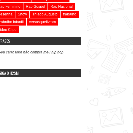
ap Feminino
Rap Gospel
Rap Nacional
esenha
Show
Thiago Augusto
trabalho
rabalho Infantil
versosquelivram
ideo Clipe
FRASES
Seu carro forte não compra meu hip hop
SIGA O H2SM