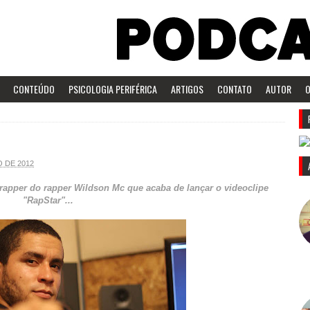
CONTEÚDO
PSICOLOGIA PERIFÉRICA
ARTIGOS
CONTATO
AUTOR
O
O DE 2012
 rapper do rapper Wildson Mc que acaba de lançar o videoclipe
"RapStar"...