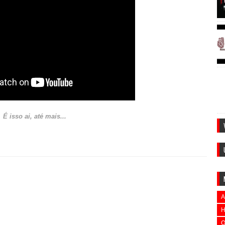
É isso ai, até mais...
A
H
O