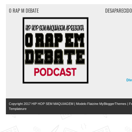
O RAP M DEBATE
DESAPARECID
Di
Copyright 2017
HIP HOP SEM MAQUIAGEM
| Modelo Flatzine
MyBloggerThemes
| Fe
Templateure