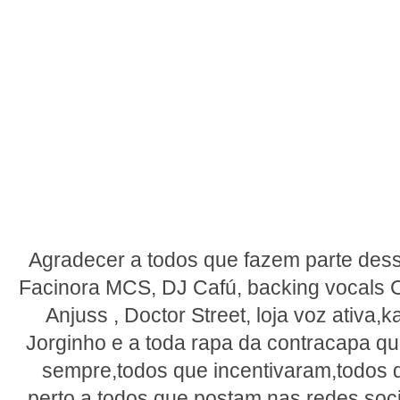
DMN, APC 16, Conexão do Morro, MV 
Dexter, A Família, GOG ,Sabotage, Inqué
Humana, CXA, Demenos Crime, Detentos
DBS e a Quadrilha, Reviravolta Mafia,
Periferia,Viela 17,Voz Sem Medo e 
mantiveram de pé na caminhada e nos p
de rap da melhor qual
Agradecer a todos que fazem parte des
Facinora MCS, DJ Cafú, backing vocals Ca
Anjuss , Doctor Street, loja voz ativa,ka
Jorginho e a toda rapa da contracapa 
sempre,todos que incentivaram,todo
perto,a todos que postam nas redes soc