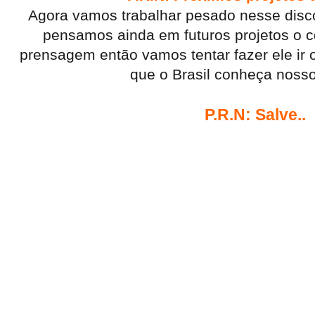
Agora vamos trabalhar pesado nesse disc
pensamos ainda em futuros projetos o c
prensagem então vamos tentar fazer ele ir 
que o Brasil conheça nosso
P.R.N: Salve..
Primeiramente agradecer a Deus por qu
tido fé . O grupo Thiagão e os kamikaze
de agradecer algumas pessoas que ind
para que nós acreditássemos no sonho,
que hoje a gente represente um pedacin
fizeram e ainda fazem muito pelo rap,
Racionais,Thaide e DJ Hum, NDEE Nald
SNJ,Face da Morte, Realidade Cruel, Cir