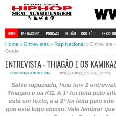
HOME
RAP NACIONAL
PODCAST
OPINIÃO
CONTEÚDO
PSICOLOGI
Home
»
Entrevistas
»
Rap Nacional
»
Entrevista 
Gueto
ENTREVISTA - THIAGÃO E OS KAMIKA
ENTREVISTAS
,
RAP NACIONAL
SEGUNDA-FEIRA, 2 DE ABRIL DE 2012
Salve rapaziada, hoje tem 2 entrevis
Thiagão e os KG. A 1° foi feita pelo s
está em texto, e a 2° foi feita pelo s
que está logo abaixo. Vale lembrar qu