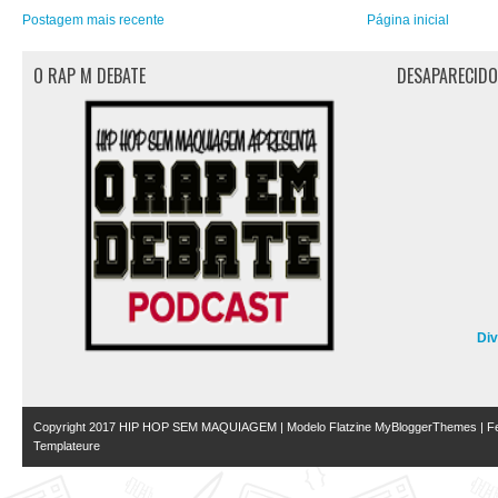
Postagem mais recente
Página inicial
O RAP M DEBATE
DESAPARECID
Di
Copyright 2017
HIP HOP SEM MAQUIAGEM
| Modelo Flatzine
MyBloggerThemes
| Fe
Templateure