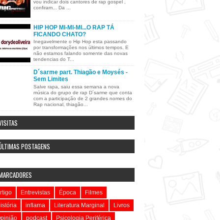
vou indicar dois cantores de rap gospel ,
confiram... Da ...
HIP HOP MI-MI-MI...O RAP TÁ
FICANDO CHATO?
Inegavelmente o Hip Hop esta passando
por transformações nos últimos tempos. E
não estamos falando somente das novas
tendencias do T...
D´sarme part. Thiagão e Moysés -
Sem Limites
Salve rapa, saiu essa semana a nova
música do grupo de rap D´sarme que conta
com a participação de 2 grandes nomes do
Rap nacional, thiagão...
VISITAS
ÚLTIMAS POSTAGENS
MARCADORES
rtigo
Entrevistas
Época
Filmes
istória
inflama
Literatura Marginal
Livros
pinião
podcast
Psicologia Periférica