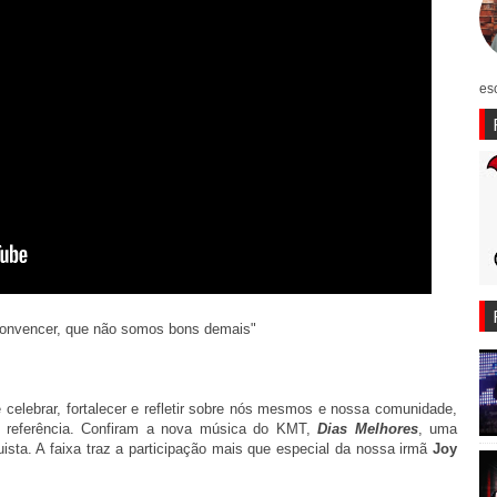
es
convencer, que não somos bons demais"
elebrar, fortalecer e refletir sobre nós mesmos e nossa comunidade,
o referência. Confiram a nova música do KMT,
Dias Melhores
, uma
sta. A faixa traz a participação mais que especial da nossa irmã
Joy