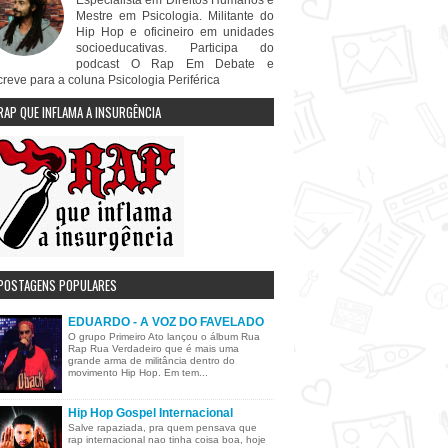
Especialista em Direitos Humanos e
Mestre em Psicologia. Militante do
Hip Hop e oficineiro em unidades
socioeducativas. Participa do
podcast O Rap Em Debate e
creve para a coluna Psicologia Periférica
RAP QUE INFLAMA A INSURGÊNCIA
POSTAGENS POPULARES
EDUARDO - A VOZ DO FAVELADO
O grupo Primeiro Ato lançou o álbum Rua
Rap Rua Verdadeiro que é mais uma
grande arma de militância dentro do
movimento Hip Hop. Em tem...
Hip Hop Gospel Internacional
Salve rapaziada, pra quem pensava que
rap internacional nao tinha coisa boa, hoje