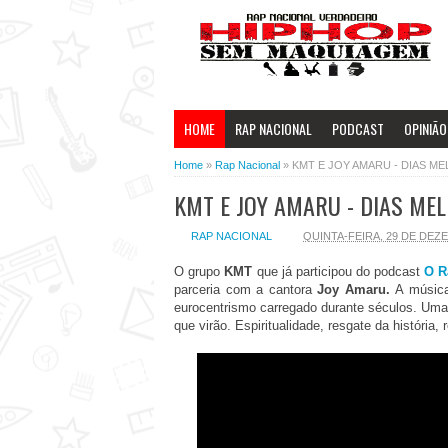
HOME
RAP NACIONAL
PODCAST
OPINIÃO
Home
»
Rap Nacional
»
KMT E JOY AMARU - DIAS M
KMT E JOY AMARU - DIAS ME
RAP NACIONAL
QUINTA-FEIRA, 29 DE DEZ
O grupo
KMT
que já participou do podcast
O R
parceria com a cantora
Joy Amaru.
A música
eurocentrismo carregado durante séculos. Uma 
que virão. Espiritualidade, resgate da história