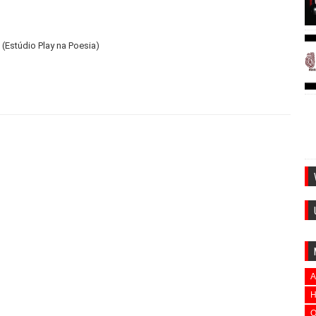
(Estúdio Play na Poesia)
A
H
O