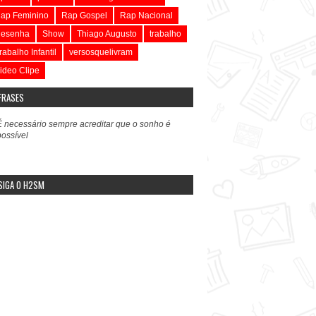
ap Feminino
Rap Gospel
Rap Nacional
esenha
Show
Thiago Augusto
trabalho
rabalho Infantil
versosquelivram
ideo Clipe
FRASES
É necessário sempre acreditar que o sonho é
possível
SIGA O H2SM