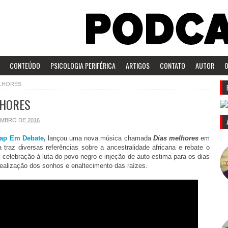
CONTEÚDO
PSICOLOGIA PERIFÉRICA
ARTIGOS
CONTATO
AUTOR
O
ELHORES
LHORES
EMBRO DE 2016
ap Em Debate
,
lançou uma nova música chamada
Dias melhores
em
 traz diversas referências sobre a ancestralidade africana e rebate o
celebração à luta do povo negro e injeção de auto-estima para os dias
, realização dos sonhos e enaltecimento das raízes.