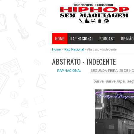
HOME
RAP NACIONAL
PODCAST
OPINIÃO
Home
»
Rap Nacional
»
Abstrato - Indecente
ABSTRATO - INDECENTE
RAP NACIONAL
SEGUNDA-FEIRA, 28 DE N
Salve, salve rapa, s