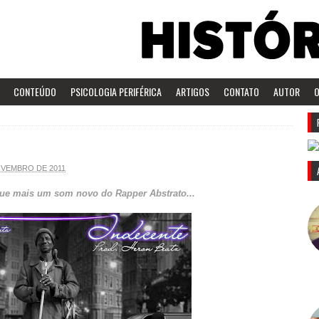
CONTEÚDO
PSICOLOGIA PERIFÉRICA
ARTIGOS
CONTATO
AUTOR
O
OVEMBRO DE 2011
egue mais um som novo do Rapper Abstrato...