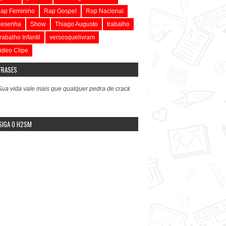
ap Feminino
Rap Gospel
Rap Nacional
esenha
Show
Thiago Augusto
trabalho
rabalho Infantil
versosquelivram
ideo Clipe
FRASES
Sua vida vale mais que qualquer pedra de crack
SIGA O H2SM