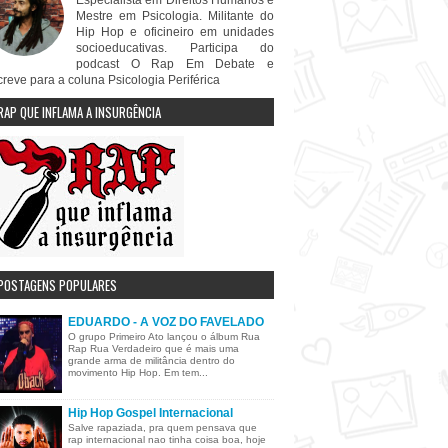
Especialista em Direitos Humanos e
Mestre em Psicologia. Militante do
Hip Hop e oficineiro em unidades
socioeducativas. Participa do
podcast O Rap Em Debate e
creve para a coluna Psicologia Periférica
RAP QUE INFLAMA A INSURGÊNCIA
POSTAGENS POPULARES
EDUARDO - A VOZ DO FAVELADO
O grupo Primeiro Ato lançou o álbum Rua
Rap Rua Verdadeiro que é mais uma
grande arma de militância dentro do
movimento Hip Hop. Em tem...
Hip Hop Gospel Internacional
Salve rapaziada, pra quem pensava que
rap internacional nao tinha coisa boa, hoje