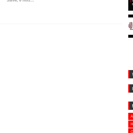
Salve, é noiz...
A
H
O