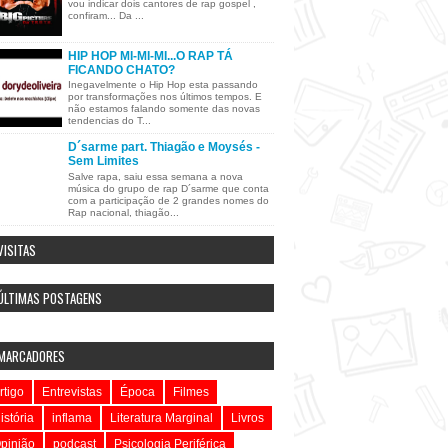
vou indicar dois cantores de rap gospel ,
confiram... Da ...
HIP HOP MI-MI-MI...O RAP TÁ
FICANDO CHATO?
Inegavelmente o Hip Hop esta passando
por transformações nos últimos tempos. E
não estamos falando somente das novas
tendencias do T...
D´sarme part. Thiagão e Moysés -
Sem Limites
Salve rapa, saiu essa semana a nova
música do grupo de rap D´sarme que conta
com a participação de 2 grandes nomes do
Rap nacional, thiagão...
VISITAS
ÚLTIMAS POSTAGENS
MARCADORES
rtigo
Entrevistas
Época
Filmes
istória
inflama
Literatura Marginal
Livros
pinião
podcast
Psicologia Periférica