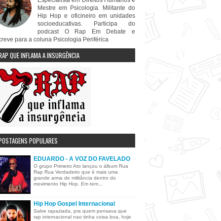
Especialista em Direitos Humanos e
Mestre em Psicologia. Militante do
Hip Hop e oficineiro em unidades
socioeducativas. Participa do
podcast O Rap Em Debate e
creve para a coluna Psicologia Periférica
RAP QUE INFLAMA A INSURGÊNCIA
POSTAGENS POPULARES
EDUARDO - A VOZ DO FAVELADO
O grupo Primeiro Ato lançou o álbum Rua
Rap Rua Verdadeiro que é mais uma
grande arma de militância dentro do
movimento Hip Hop. Em tem...
Hip Hop Gospel Internacional
Salve rapaziada, pra quem pensava que
rap internacional nao tinha coisa boa, hoje