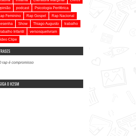
pinião
podcast
Psicologia Periférica
ap Feminino
Rap Gospel
Rap Nacional
esenha
Show
Thiago Augusto
trabalho
rabalho Infantil
versosquelivram
ideo Clipe
FRASES
O rap é compromisso
SIGA O H2SM