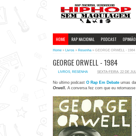
HOME
RAP NACIONAL
PODCAST
OPINIÃO
Home
»
Livros
»
Resenha
»
GEORGE ORWELL - 1984
GEORGE ORWELL - 1984
LIVROS
,
RESENHA
SEXTA-FEIRA, 22 DE JU
No ultimo podcast
O Rap Em Debate
umas das
Orwell.
A conversa fez com que eu retomasse a