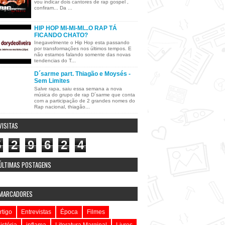
vou indicar dois cantores de rap gospel ,
confiram... Da ...
HIP HOP MI-MI-MI...O RAP TÁ
FICANDO CHATO?
Inegavelmente o Hip Hop esta passando
por transformações nos últimos tempos. E
não estamos falando somente das novas
tendencias do T...
D´sarme part. Thiagão e Moysés -
Sem Limites
Salve rapa, saiu essa semana a nova
música do grupo de rap D´sarme que conta
com a participação de 2 grandes nomes do
Rap nacional, thiagão...
VISITAS
5
2
9
6
2
4
ÚLTIMAS POSTAGENS
MARCADORES
rtigo
Entrevistas
Época
Filmes
istória
inflama
Literatura Marginal
Livros