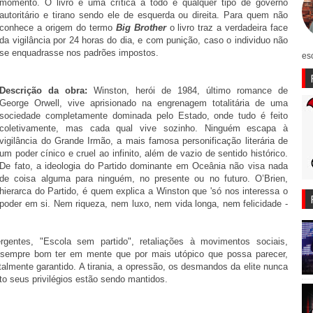
momento. O livro
é uma crítica a todo e qualquer tipo de governo
autoritário e tirano sendo ele de esquerda ou direita. Para quem não
conhece a origem do termo
Big Brother
o livro traz a verdadeira face
da vigilância por 24 horas do dia, e com punição, caso o individuo não
se enquadrasse nos padrões impostos.
es
Descrição da obra:
Winston, herói de 1984, último romance de
George Orwell, vive aprisionado na engrenagem totalitária de uma
sociedade completamente dominada pelo Estado, onde tudo é feito
coletivamente, mas cada qual vive sozinho. Ninguém escapa à
vigilância do Grande Irmão, a mais famosa personificação literária de
um poder cínico e cruel ao infinito, além de vazio de sentido histórico.
De fato, a ideologia do Partido dominante em Oceânia não visa nada
de coisa alguma para ninguém, no presente ou no futuro. O’Brien,
hierarca do Partido, é quem explica a Winston que 'só nos interessa o
poder em si. Nem riqueza, nem luxo, nem vida longa, nem felicidade -
gentes, "Escola sem partido", retaliações à movimentos sociais,
é sempre bom ter em mente que por mais utópico que possa parecer,
talmente garantido. A tirania, a opressão, os desmandos da elite nunca
o seus privilégios estão sendo mantidos.