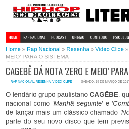
HOME
RAP NACIONAL
PODCAST
OPINIÃO
CONTEÚDO
PSICOLOGI
Home
»
Rap Nacional
»
Resenha
»
Video Clipe
MEIO' PARA O SISTEMA
CAGEBÊ DÁ NOTA 'ZERO E MEIO' PARA
RAP NACIONAL
,
RESENHA
,
VIDEO CLIPE
SÁBADO, 18 DE MARÇO DE 201
O lendário grupo paulistano
CAGÊBE
, q
nacional como '
Manhã seguint
e' e '
Combu
de lançar mais um clássico chamado
'No
parte do seu novo disco que tem previ