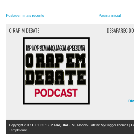
Postagem mais recente
Página inicial
O RAP M DEBATE
DESAPARECID
Di
Copyright 2017
HIP HOP SEM MAQUIAGEM
| Modelo Flatzine
MyBloggerThemes
| Fe
Templateure