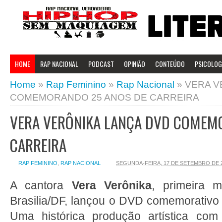
HOME
RAP NACIONAL
PODCAST
OPINIÃO
CONTEÚDO
PSICOLOGI
Home
»
Rap Feminino
»
Rap Nacional
»
VERA V
COMEMORANDO 25 ANOS DE CARREIRA
VERA VERÔNIKA LANÇA DVD COMEM
CARREIRA
RAP FEMININO
,
RAP NACIONAL
SEGUNDA-FEIRA, 17 DE SETEMBRO DE 
A cantora
Vera Verônika
, primeira 
Brasilia/DF, lançou o DVD comemorativo 
Uma histórica produção artística co